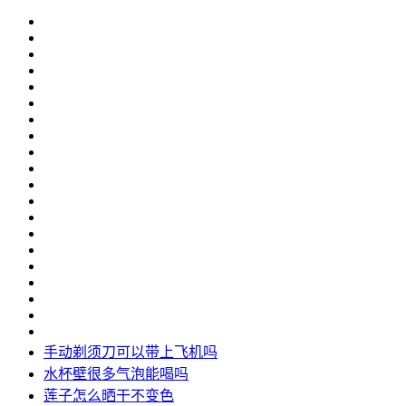
手动剃须刀可以带上飞机吗
水杯壁很多气泡能喝吗
莲子怎么晒干不变色