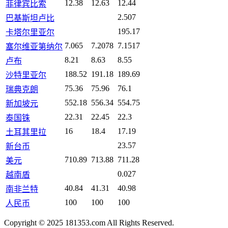
12.38
12.63
12.44
菲律宾比索
2.507
巴基斯坦卢比
195.17
卡塔尔里亚尔
7.065
7.2078
7.1517
塞尔维亚第纳尔
8.21
8.63
8.55
卢布
188.52
191.18
189.69
沙特里亚尔
75.36
75.96
76.1
瑞典克朗
552.18
556.34
554.75
新加坡元
22.31
22.45
22.3
泰国铢
16
18.4
17.19
土耳其里拉
23.57
新台币
710.89
713.88
711.28
美元
0.027
越南盾
40.84
41.31
40.98
南非兰特
100
100
100
人民币
Copyright © 2025 181353.com All Rights Reserved.