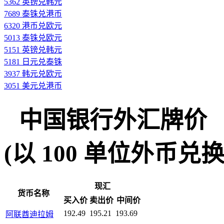
5362 英镑兑韩元
7689 泰铢兑港币
6320 港币兑欧元
5013 泰铢兑欧元
5151 英镑兑韩元
5181 日元兑泰铢
3937 韩元兑欧元
3051 美元兑港币
中国银行外汇牌价
(以 100 单位外币兑换人民
现汇
货币名称
买入价
卖出价
中间价
192.49
195.21
193.69
阿联酋迪拉姆