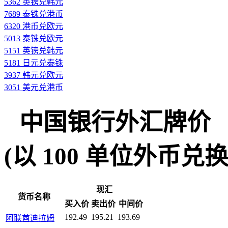
5362 英镑兑韩元
7689 泰铢兑港币
6320 港币兑欧元
5013 泰铢兑欧元
5151 英镑兑韩元
5181 日元兑泰铢
3937 韩元兑欧元
3051 美元兑港币
中国银行外汇牌价
(以 100 单位外币兑换人民
现汇
货币名称
买入价
卖出价
中间价
192.49
195.21
193.69
阿联酋迪拉姆