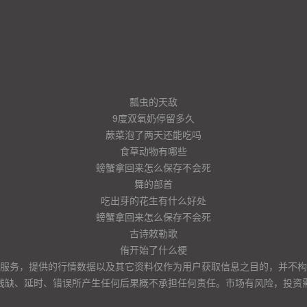
瓢虫的天敌
9度双氧奶停留多久
蕨菜泡了两天还能吃吗
食草动物有哪些
螃蟹拿回来怎么保存不会死
舞的部首
吃出芽的花生有什么好处
螃蟹拿回来怎么保存不会死
古诗敕勒歌
侑开始了什么梗
服务，提供的行情数据以及其它资料仅作为用户获取信息之目的，并不构
残缺、延时、错误所产生任何后果概不承担任何责任。市场有风险，投资