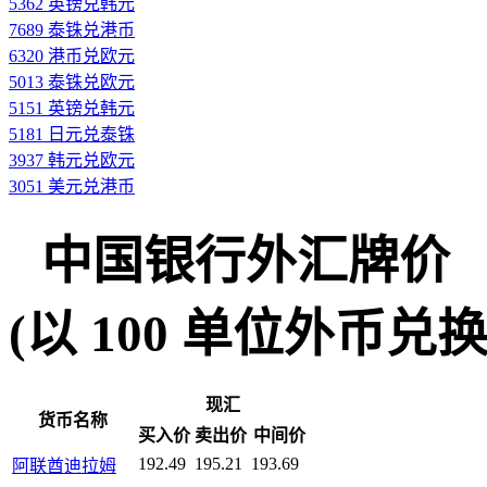
5362 英镑兑韩元
7689 泰铢兑港币
6320 港币兑欧元
5013 泰铢兑欧元
5151 英镑兑韩元
5181 日元兑泰铢
3937 韩元兑欧元
3051 美元兑港币
中国银行外汇牌价
(以 100 单位外币兑换人民
现汇
货币名称
买入价
卖出价
中间价
192.49
195.21
193.69
阿联酋迪拉姆