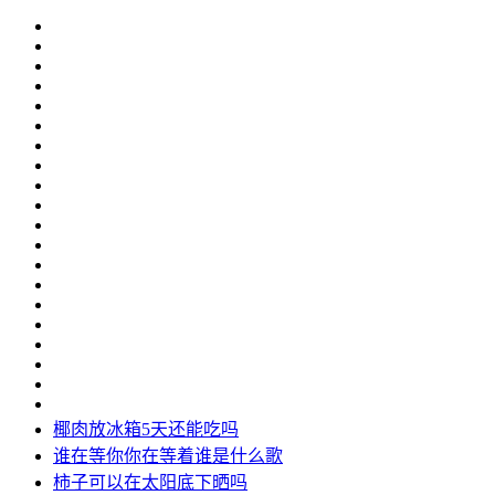
椰肉放冰箱5天还能吃吗
谁在等你你在等着谁是什么歌
柿子可以在太阳底下晒吗