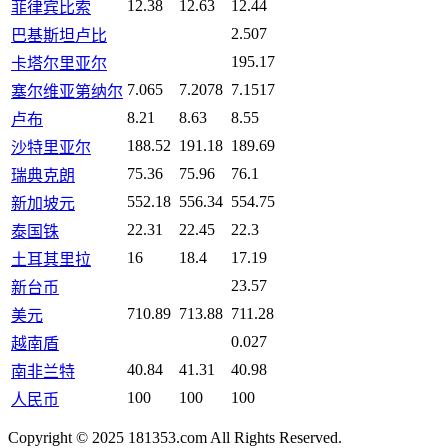
12.38
12.63
12.44
菲律宾比索
2.507
巴基斯坦卢比
195.17
卡塔尔里亚尔
7.065
7.2078
7.1517
塞尔维亚第纳尔
8.21
8.63
8.55
卢布
188.52
191.18
189.69
沙特里亚尔
75.36
75.96
76.1
瑞典克朗
552.18
556.34
554.75
新加坡元
22.31
22.45
22.3
泰国铢
16
18.4
17.19
土耳其里拉
23.57
新台币
710.89
713.88
711.28
美元
0.027
越南盾
40.84
41.31
40.98
南非兰特
100
100
100
人民币
Copyright © 2025 181353.com All Rights Reserved.